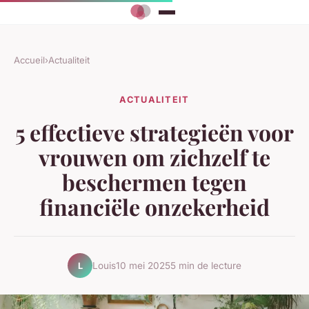
Accueil
›
Actualiteit
ACTUALITEIT
5 effectieve strategieën voor
vrouwen om zichzelf te
beschermen tegen
financiële onzekerheid
Louis
10 mei 2025
5 min de lecture
L