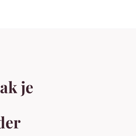
ak je
der