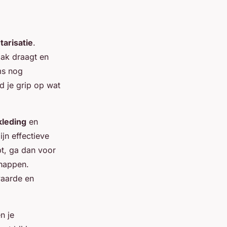
tarisatie
.
aak draagt en
ms nog
d je grip op wat
leding
en
ijn effectieve
t, ga dan voor
chappen.
waarde en
n je