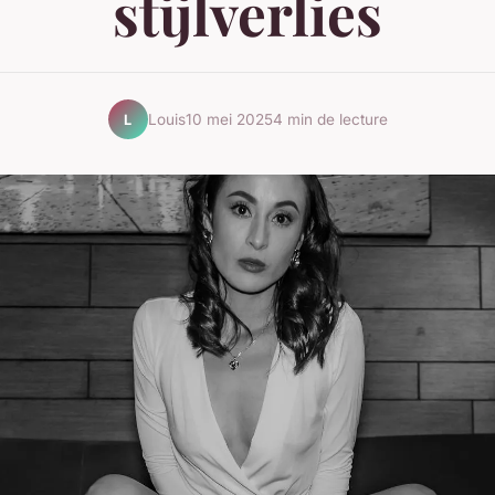
stijlverlies
Louis
10 mei 2025
4 min de lecture
L