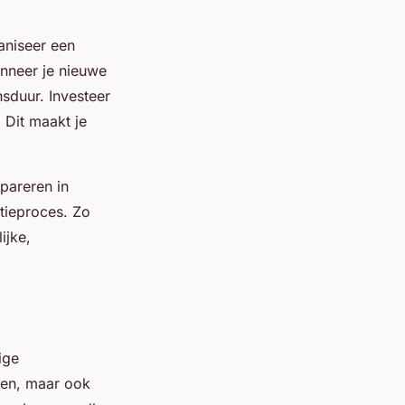
aniseer een
anneer je nieuwe
nsduur. Investeer
. Dit maakt je
pareren in
tieproces. Zo
ijke,
ige
kken, maar ook