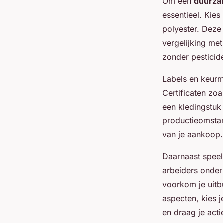
Om een
duurza
essentieel. Kie
polyester. Deze 
vergelijking me
zonder pesticide
Labels en keurm
Certificaten zo
een kledingstuk 
productieomstan
van je aankoop.
Daarnaast speel
arbeiders onder
voorkom je uitb
aspecten, kies 
en draag je acti