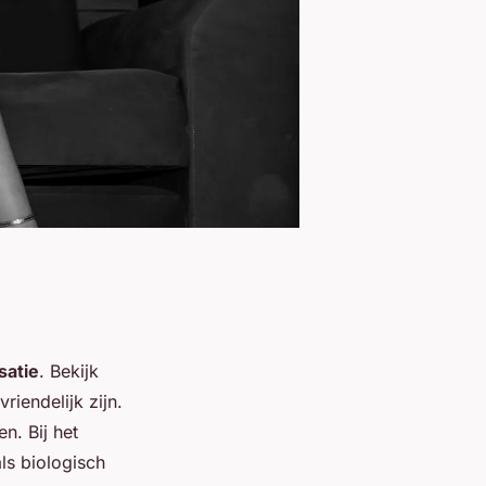
satie
. Bekijk
iendelijk zijn.
n. Bij het
als biologisch