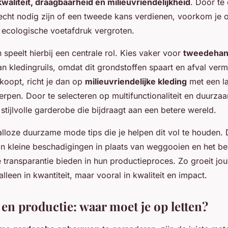
kwaliteit, draagbaarheid en milieuvriendelijkheid
. Door te
echt nodig zijn of een tweede kans verdienen, voorkom je 
 ecologische voetafdruk vergroten.
speelt hierbij een centrale rol. Kies vaker voor
tweedehan
n kledingruils, omdat dit grondstoffen spaart en afval ver
koopt, richt je dan op
milieuvriendelijke kleding
met een l
erpen. Door te selecteren op multifunctionaliteit en duurza
 stijlvolle garderobe die bijdraagt aan een betere wereld.
 talloze duurzame mode tips die je helpen dit vol te houden. 
van kleine beschadigingen in plaats van weggooien en het b
 transparantie bieden in hun productieproces. Zo groeit j
alleen in kwantiteit, maar vooral in kwaliteit en impact.
en productie: waar moet je op letten?