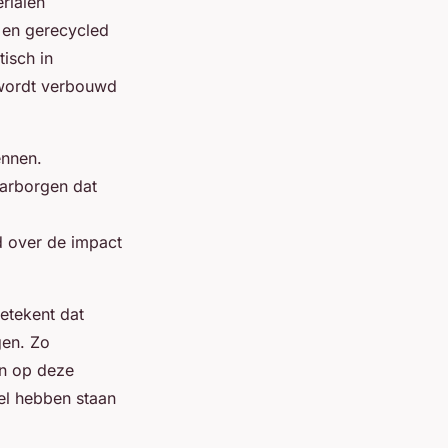
erialen
n en gerecycled
isch in
 wordt verbouwd
ennen.
aarborgen dat
d over de impact
etekent dat
gen. Zo
en op deze
el hebben staan