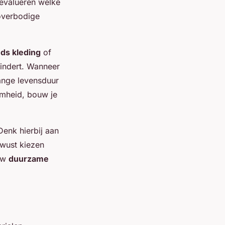
 evalueren welke
overbodige
ds kleding
of
mindert. Wanneer
ange levensduur
amheid, bouw je
Denk hierbij aan
ewust kiezen
ouw
duurzame