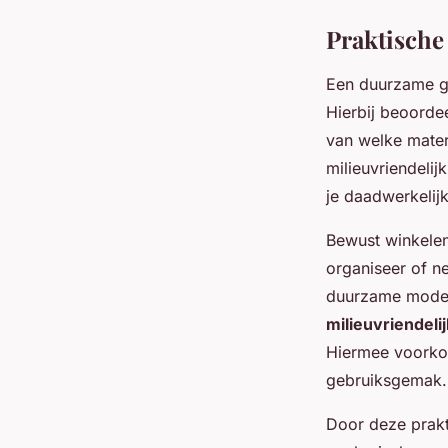
Praktische
Een duurzame g
Hierbij beoordee
van welke mater
milieuvriendeli
je daadwerkelij
Bewust winkelen
organiseer of ne
duurzame mode t
milieuvriendeli
Hiermee voorkom
gebruiksgemak.
Door deze prakti