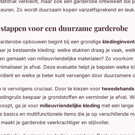
tafdruk verkleint, maar ook een garderobe ontwikkelt die p
orkeuren. Zo wordt duurzaam kopen vanzelfsprekend en leuk
 stappen voor een duurzame garderobe
arderobe opbouwen begint bij een grondige
kledinginvent
 naar je bestaande kleding: welke stukken draag je vaak, wel
 en gemaakt van milieuvriendelijke materialen? Zo voorkom
imaliseer je afval. Deze evaluatie helpt je bepalen welke k
rdient en welke je beter kunt vervangen door duurzamere o
 is vervolgens cruciaal. Door te kiezen voor
tweedehands 
edingruils bespaar je grondstoffen en verminder je afval. W
koopt, ga je voor
milieuvriendelijke kleding
met een lange 
e basics en multifunctionele items die je op verschillende m
maakt je garderobe veerkrachtiger en stijlvoller.