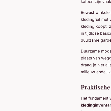
katoen zijn vaa
Bewust winkelen
kledingruil met
kleding koopt, z
in tijdloze basi
duurzame gardero
Duurzame mode t
plaats van wegg
draag je niet al
milieuvriendelij
Praktische
Het fundament 
kledinginventar