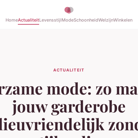
Home
Actualiteit
Levensstijl
Mode
Schoonheid
Welzijn
Winkelen
ACTUALITEIT
zame mode: zo ma
jouw garderobe
lieuvriendelijk zon