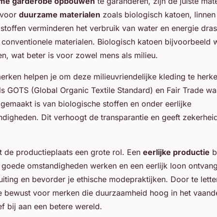
me garderobe opbouwen
te garanderen, zijn de juiste mat
s voor
duurzame materialen
zoals biologisch katoen, linne
stoffen verminderen het verbruik van water en energie drast
t conventionele materialen. Biologisch katoen bijvoorbeeld
n, wat beter is voor zowel mens als milieu.
erken helpen je om deze milieuvriendelijke kleding te herk
als GOTS (Global Organic Textile Standard) en Fair Trade w
gemaakt is van biologische stoffen en onder eerlijke
digheden. Dit verhoogt de transparantie en geeft zekerhei
t de productieplaats een grote rol. Een
eerlijke productie
b
 goede omstandigheden werken en een eerlijk loon ontvan
uiting en bevorder je ethische modepraktijken. Door te lett
je bewust voor merken die duurzaamheid hoog in het vaand
ef bij aan een betere wereld.